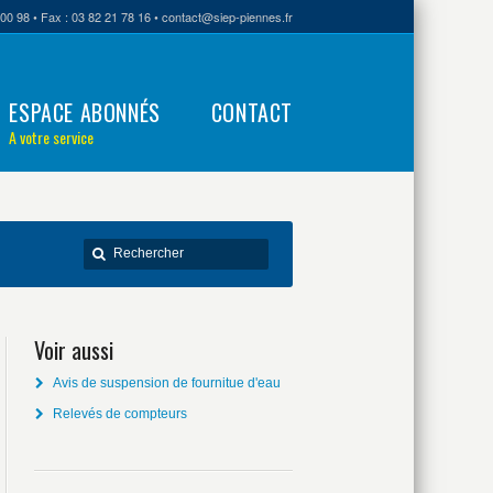
00 98 • Fax : 03 82 21 78 16 • contact@siep-piennes.fr
ESPACE ABONNÉS
CONTACT
A votre service
Voir aussi
Avis de suspension de fournitue d'eau
Relevés de compteurs