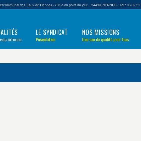
tercommunal des Eaux de Piennes • 8 rue du point du jour – 54490 PIENNES • Tél : 03 82 21 
ALITÉS
LE SYNDICAT
NOS MISSIONS
 vous informe
Pésentation
Une eau de qualité pour tous