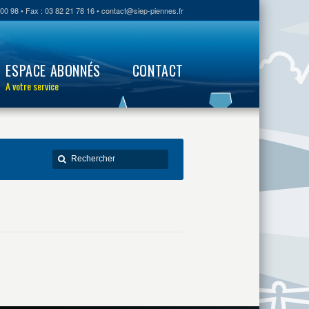
00 98 • Fax : 03 82 21 78 16 • contact@siep-piennes.fr
ESPACE ABONNÉS
CONTACT
A votre service