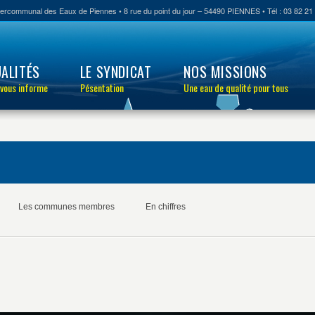
tercommunal des Eaux de Piennes • 8 rue du point du jour – 54490 PIENNES • Tél : 03 82 21 
ALITÉS
LE SYNDICAT
NOS MISSIONS
 vous informe
Pésentation
Une eau de qualité pour tous
Les communes membres
En chiffres