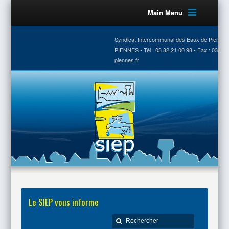
Main Menu
Syndicat Intercommunal des Eaux de Piennes •
PIENNES • Tél : 03 82 21 00 98 • Fax : 03 82 
piennes.fr
Le SIEP vous informe