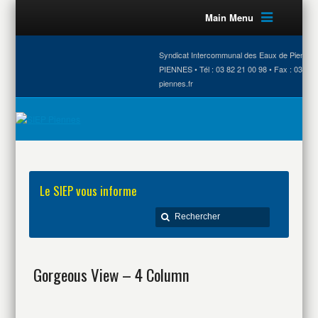
Main Menu
Syndicat Intercommunal des Eaux de Piennes •
PIENNES • Tél : 03 82 21 00 98 • Fax : 03 82 
piennes.fr
Le SIEP vous informe
Gorgeous View – 4 Column