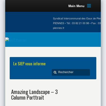
Main Menu
Syndicat Intercommunal des Eaux de Piennes •
PIENNES • Tél : 03 82 21 00 98 • Fax : 03 82 
piennes.fr
Le SIEP vous informe
Amazing Landscape – 3
Column Porttrait