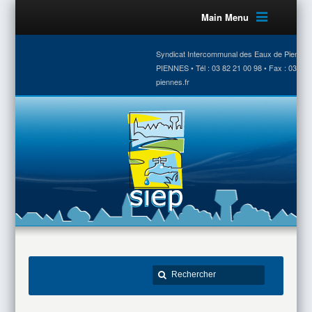
Main Menu
Syndicat Intercommunal des Eaux de Piennes •
PIENNES • Tél : 03 82 21 00 98 • Fax : 03 82 
piennes.fr