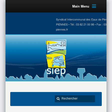
Main Menu
Syndicat Intercommunal des Eaux de Piennes •
PIENNES • Tél : 03 82 21 00 98 • Fax : 03 82 
piennes.fr