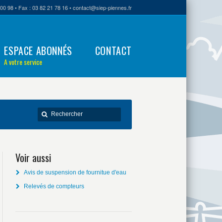
00 98 • Fax : 03 82 21 78 16 • contact@siep-piennes.fr
ESPACE ABONNÉS
CONTACT
A votre service
Voir aussi
Avis de suspension de fournitue d'eau
Relevés de compteurs