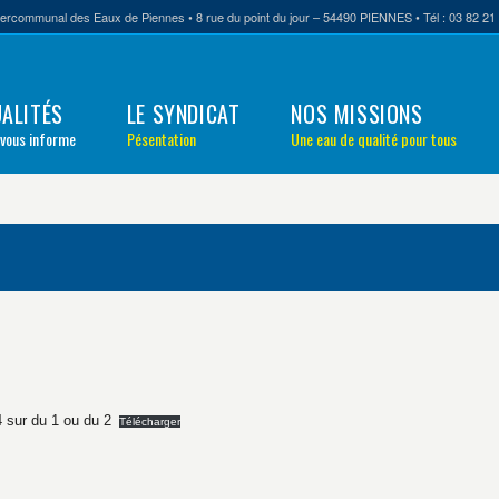
tercommunal des Eaux de Piennes • 8 rue du point du jour – 54490 PIENNES • Tél : 03 82 21 
ALITÉS
LE SYNDICAT
NOS MISSIONS
 vous informe
Pésentation
Une eau de qualité pour tous
 sur du 1 ou du 2
Télécharger