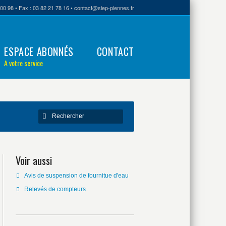
00 98 • Fax : 03 82 21 78 16 • contact@siep-piennes.fr
ESPACE ABONNÉS
CONTACT
A votre service
Voir aussi
Avis de suspension de fournitue d'eau
Relevés de compteurs