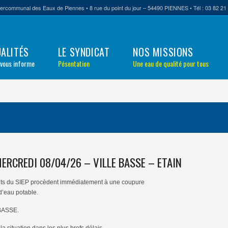
tercommunal des Eaux de Piennes • 8 rue du point du jour – 54490 PIENNES • Tél : 03 82 21 
ALITÉS
LE SYNDICAT
NOS MISSIONS
 vous informe
Pésentation
Une eau de qualité pour tous
ERCREDI 08/04/26 – VILLE BASSE – ETAIN
agents du SIEP procèdent immédiatement à une coupure
 d’eau potable.
 BASSE.