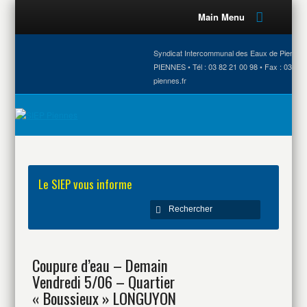
Main Menu
Syndicat Intercommunal des Eaux de Piennes •
PIENNES • Tél : 03 82 21 00 98 • Fax : 03 82 
piennes.fr
Le SIEP vous informe
Coupure d’eau – Demain
Vendredi 5/06 – Quartier
« Boussieux » LONGUYON