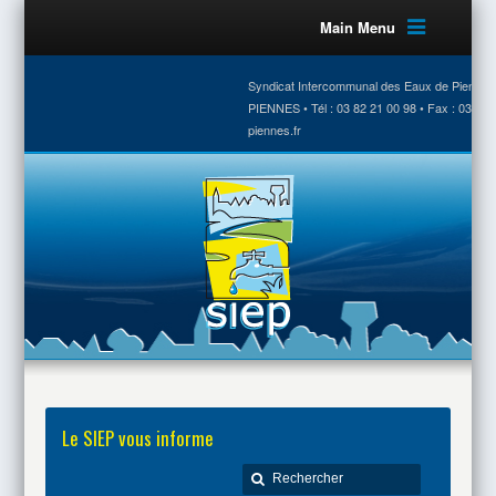
Main Menu
Syndicat Intercommunal des Eaux de Piennes •
PIENNES • Tél : 03 82 21 00 98 • Fax : 03 82 
piennes.fr
Le SIEP vous informe