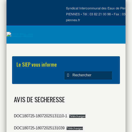
Syndicat Intercommunal des Eaux de Piennes •
PIENNES • Tél : 03 82 21 00 98 • Fax : 03 82 
piennes.fr
Le SIEP vous informe
AVIS DE SECHERESSE
DOC180725-18072025131110-1
Télécharger
DOC180725-18072025131039
Télécharger