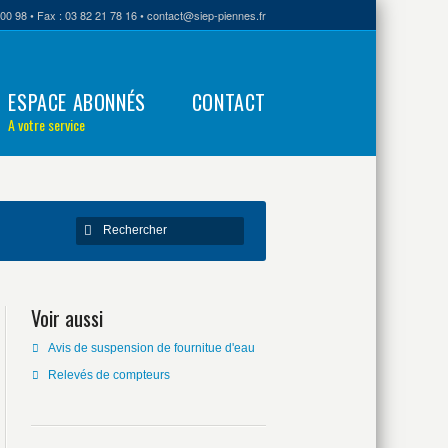
00 98 • Fax : 03 82 21 78 16 • contact@siep-piennes.fr
ESPACE ABONNÉS
CONTACT
A votre service
Voir aussi
Avis de suspension de fournitue d'eau
Relevés de compteurs