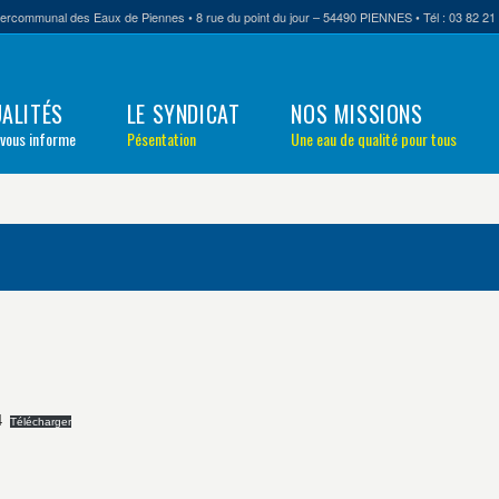
tercommunal des Eaux de Piennes • 8 rue du point du jour – 54490 PIENNES • Tél : 03 82 21 
ALITÉS
LE SYNDICAT
NOS MISSIONS
 vous informe
Pésentation
Une eau de qualité pour tous
4
Télécharger