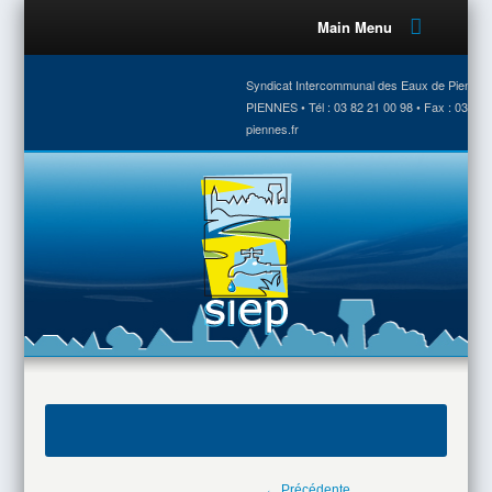
Main Menu
Syndicat Intercommunal des Eaux de Piennes •
PIENNES • Tél : 03 82 21 00 98 • Fax : 03 82 
piennes.fr
← Précédente