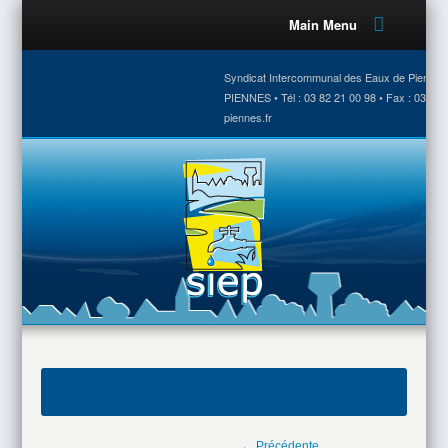
Main Menu
Syndicat Intercommunal des Eaux de Piennes •
PIENNES • Tél : 03 82 21 00 98 • Fax : 03 82 
piennes.fr
← Précédente