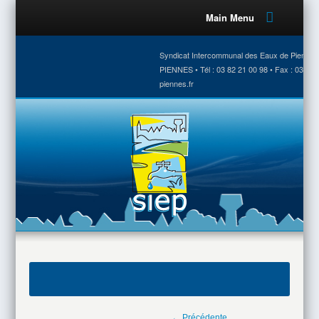
Main Menu
Syndicat Intercommunal des Eaux de Piennes •
PIENNES • Tél : 03 82 21 00 98 • Fax : 03 82 
piennes.fr
← Précédente