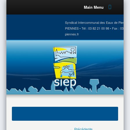
Main Menu
Syndicat Intercommunal des Eaux de Piennes •
PIENNES • Tél : 03 82 21 00 98 • Fax : 03 82 
piennes.fr
← Précédente