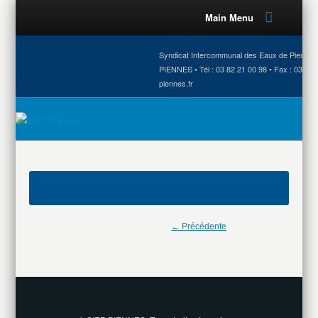
Main Menu
Syndicat Intercommunal des Eaux de Piennes •
PIENNES • Tél : 03 82 21 00 98 • Fax : 03 82 
piennes.fr
← Précédente