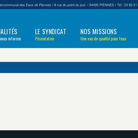
tercommunal des Eaux de Piennes • 8 rue du point du jour – 54490 PIENNES • Tél : 03 82 21 
ALITÉS
LE SYNDICAT
NOS MISSIONS
 vous informe
Pésentation
Une eau de qualité pour tous