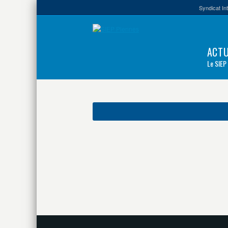
Syndicat In
ACTU
Le SIEP