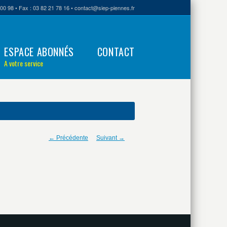
00 98 • Fax : 03 82 21 78 16 • contact@siep-piennes.fr
ESPACE ABONNÉS
CONTACT
A votre service
← Précédente
Suivant →