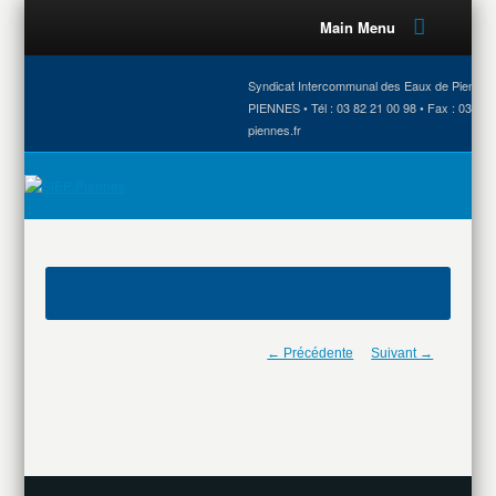
Main Menu
Syndicat Intercommunal des Eaux de Piennes •
PIENNES • Tél : 03 82 21 00 98 • Fax : 03 82 
piennes.fr
← Précédente
Suivant →