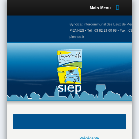
Main Menu
Syndicat Intercommunal des Eaux de Piennes •
PIENNES • Tél : 03 82 21 00 98 • Fax : 03 82 
piennes.fr
← Précédente