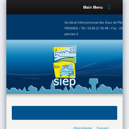
Main Menu
Syndicat Intercommunal des Eaux de Piennes •
PIENNES • Tél : 03 82 21 00 98 • Fax : 03 82 
piennes.fr
← Précédente
Suivant →