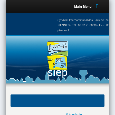
Main Menu
Syndicat Intercommunal des Eaux de Piennes •
PIENNES • Tél : 03 82 21 00 98 • Fax : 03 82 
piennes.fr
← Précédente